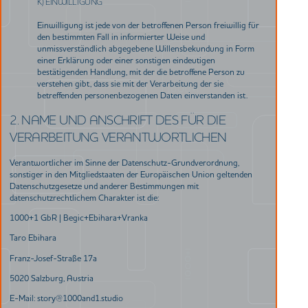
K) EINWILLIGUNG
Einwilligung ist jede von der betroffenen Person freiwillig für
den bestimmten Fall in informierter Weise und
unmissverständlich abgegebene Willensbekundung in Form
einer Erklärung oder einer sonstigen eindeutigen
bestätigenden Handlung, mit der die betroffene Person zu
verstehen gibt, dass sie mit der Verarbeitung der sie
betreffenden personenbezogenen Daten einverstanden ist.
2. NAME UND ANSCHRIFT DES FÜR DIE
VERARBEITUNG VERANTWORTLICHEN
Verantwortlicher im Sinne der Datenschutz-Grundverordnung,
sonstiger in den Mitgliedstaaten der Europäischen Union geltenden
Datenschutzgesetze und anderer Bestimmungen mit
datenschutzrechtlichem Charakter ist die:
1000+1 GbR | Begic+Ebihara+Vranka
Taro Ebihara
Franz-Josef-Straße 17a
5020 Salzburg, Austria
E-Mail: story@1000and1.studio