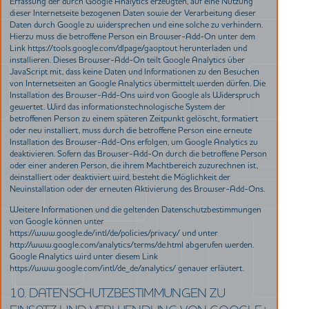
Erfassung der durch Google Analytics erzeugten, auf eine Nutzung
dieser Internetseite bezogenen Daten sowie der Verarbeitung dieser
Daten durch Google zu widersprechen und eine solche zu verhindern.
Hierzu muss die betroffene Person ein Browser-Add-On unter dem
Link https://tools.google.com/dlpage/gaoptout herunterladen und
installieren. Dieses Browser-Add-On teilt Google Analytics über
JavaScript mit, dass keine Daten und Informationen zu den Besuchen
von Internetseiten an Google Analytics übermittelt werden dürfen. Die
Installation des Browser-Add-Ons wird von Google als Widerspruch
gewertet. Wird das informationstechnologische System der
betroffenen Person zu einem späteren Zeitpunkt gelöscht, formatiert
oder neu installiert, muss durch die betroffene Person eine erneute
Installation des Browser-Add-Ons erfolgen, um Google Analytics zu
deaktivieren. Sofern das Browser-Add-On durch die betroffene Person
oder einer anderen Person, die ihrem Machtbereich zuzurechnen ist,
deinstalliert oder deaktiviert wird, besteht die Möglichkeit der
Neuinstallation oder der erneuten Aktivierung des Browser-Add-Ons.
Weitere Informationen und die geltenden Datenschutzbestimmungen
von Google können unter
https://www.google.de/intl/de/policies/privacy/ und unter
http://www.google.com/analytics/terms/de.html abgerufen werden.
Google Analytics wird unter diesem Link
https://www.google.com/intl/de_de/analytics/ genauer erläutert.
10. DATENSCHUTZBESTIMMUNGEN ZU