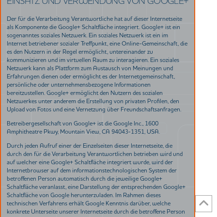
EINSATZ UND VERWENDUNG VON GOOGLE+
Der für die Verarbeitung Verantwortliche hat auf dieser Internetseite
als Komponente die Google+ Schaltfläche integriert. Google+ ist ein
sogenanntes soziales Netzwerk. Ein soziales Netzwerk ist ein im
Internet betriebener sozialer Treffpunkt, eine Online-Gemeinschaft, die
es den Nutzern in der Regel ermöglicht, untereinander zu
kommunizieren und im virtuellen Raum zu interagieren. Ein soziales
Netzwerk kann als Plattform zum Austausch von Meinungen und
Erfahrungen dienen oder ermöglicht es der Internetgemeinschaft,
persönliche oder unternehmensbezogene Informationen
bereitzustellen. Google+ ermöglicht den Nutzern des sozialen
Netzwerkes unter anderem die Erstellung von privaten Profilen, den
Upload von Fotos und eine Vernetzung über Freundschaftsanfragen.
Betreibergesellschaft von Google+ ist die Google Inc., 1600
Amphitheatre Pkwy, Mountain View, CA 94043-1351, USA.
Durch jeden Aufruf einer der Einzelseiten dieser Internetseite, die
durch den für die Verarbeitung Verantwortlichen betrieben wird und
auf welcher eine Google+ Schaltfläche integriert wurde, wird der
Internetbrowser auf dem informationstechnologischen System der
betroffenen Person automatisch durch die jeweilige Google+
Schaltfläche veranlasst, eine Darstellung der entsprechenden Google+
Schaltfläche von Google herunterzuladen. Im Rahmen dieses
technischen Verfahrens erhält Google Kenntnis darüber, welche
konkrete Unterseite unserer Internetseite durch die betroffene Person