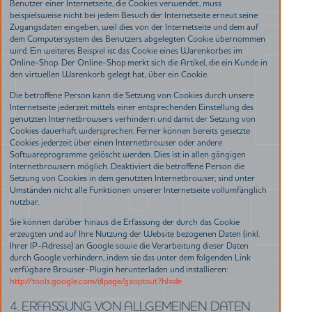
Benutzer einer Internetseite, die Cookies verwendet, muss
beispielsweise nicht bei jedem Besuch der Internetseite erneut seine
Zugangsdaten eingeben, weil dies von der Internetseite und dem auf
dem Computersystem des Benutzers abgelegten Cookie übernommen
wird. Ein weiteres Beispiel ist das Cookie eines Warenkorbes im
Online-Shop. Der Online-Shop merkt sich die Artikel, die ein Kunde in
den virtuellen Warenkorb gelegt hat, über ein Cookie.
Die betroffene Person kann die Setzung von Cookies durch unsere
Internetseite jederzeit mittels einer entsprechenden Einstellung des
genutzten Internetbrowsers verhindern und damit der Setzung von
Cookies dauerhaft widersprechen. Ferner können bereits gesetzte
Cookies jederzeit über einen Internetbrowser oder andere
Softwareprogramme gelöscht werden. Dies ist in allen gängigen
Internetbrowsern möglich. Deaktiviert die betroffene Person die
Setzung von Cookies in dem genutzten Internetbrowser, sind unter
Umständen nicht alle Funktionen unserer Internetseite vollumfänglich
nutzbar.
Sie können darüber hinaus die Erfassung der durch das Cookie
erzeugten und auf Ihre Nutzung der Website bezogenen Daten (inkl.
Ihrer IP-Adresse) an Google sowie die Verarbeitung dieser Daten
durch Google verhindern, indem sie das unter dem folgenden Link
verfügbare Browser-Plugin herunterladen und installieren:
http://tools.google.com/dlpage/gaoptout?hl=de
4. ERFASSUNG VON ALLGEMEINEN DATEN