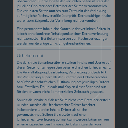
übernehmen. Für die Inhalte der verlinkten Seiten ist stets der
jeweilige Anbieter oder Betreiber der Seiten verantwortlich.
Die verlinkten Seiten wurden zum Zeitpunkt der Verlinkung
auf mögliche Rechtsverstöße überprüft. Rechtswidrige Inhalte
waren zum Zeitpunkt der Verlinkung nicht erkennbar.
Eine permanente inhaltliche Kontrolle der verlinkten Seiten ist
jedoch ohne konkrete Anhaltspunkte einer Rechtsverletzung
nicht zumutbar. Bei Bekanntwerden von Rechtsverletzungen
werden wir derartige Links umgehend entfernen.
Urheberrecht
Die durch die Seitenbetreiber erstellten Inhalte und Werke auf
diesen Seiten unterliegen dem österreichischen Urheberrecht.
Die Vervielfältigung, Bearbeitung, Verbreitung und jede Art
der Verwertung außerhalb der Grenzen des Urheberrechtes
bedürfen der schriftlichen Zustimmung des jeweiligen Autors
bzw. Erstellers. Downloads und Kopien dieser Seite sind nur
für den privaten, nicht kommerziellen Gebrauch gestattet.
Soweit die Inhalte auf dieser Seite nicht vom Betreiber erstellt
wurden, werden die Urheberrechte Dritter beachtet.
Insbesondere werden Inhalte Dritter als solche
gekennzeichnet. Sollten Sie trotzdem auf eine
Urheberrechtsverletzung aufmerksam werden, bitten wir um
einen entsprechenden Hinweis. Bei Bekanntwerden von