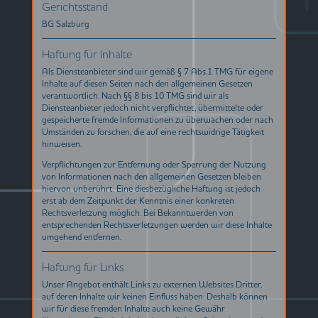
Gerichtsstand
BG Salzburg
Haftung für Inhalte
Als Diensteanbieter sind wir gemäß § 7 Abs.1 TMG für eigene
Inhalte auf diesen Seiten nach den allgemeinen Gesetzen
verantwortlich. Nach §§ 8 bis 10 TMG sind wir als
Diensteanbieter jedoch nicht verpflichtet, übermittelte oder
gespeicherte fremde Informationen zu überwachen oder nach
Umständen zu forschen, die auf eine rechtswidrige Tätigkeit
hinweisen.
Verpflichtungen zur Entfernung oder Sperrung der Nutzung
von Informationen nach den allgemeinen Gesetzen bleiben
hiervon unberührt. Eine diesbezügliche Haftung ist jedoch
erst ab dem Zeitpunkt der Kenntnis einer konkreten
Rechtsverletzung möglich. Bei Bekanntwerden von
entsprechenden Rechtsverletzungen werden wir diese Inhalte
umgehend entfernen.
Haftung für Links
Unser Angebot enthält Links zu externen Websites Dritter,
auf deren Inhalte wir keinen Einfluss haben. Deshalb können
wir für diese fremden Inhalte auch keine Gewähr